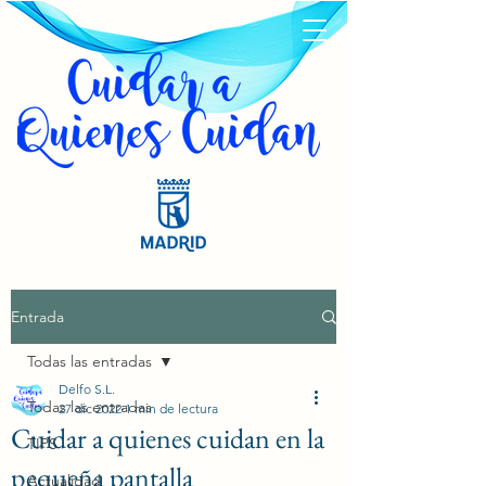
Entrada
Todas las entradas
Delfo S.L.
Todas las entradas
27 dic 2022
1 min de lectura
Cuidar a quienes cuidan en la
TIPS
pequeña pantalla
Actualidad