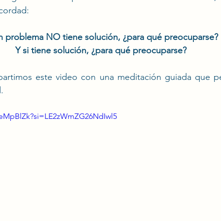
ecordad:
un problema NO tiene solución, ¿para qué preocuparse?
Y si tiene solución, ¿para qué preocuparse?
partimos este video con una meditación guiada que 
.
OMeMpBlZk?si=LE2zWmZG26NdIwl5