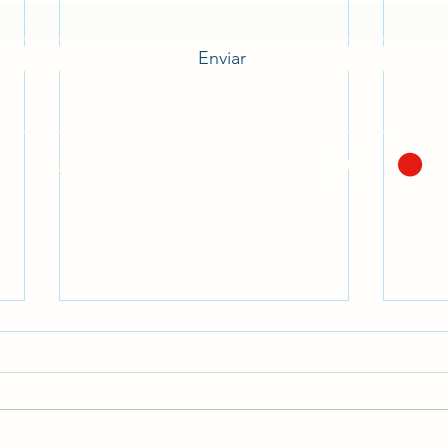
Enviar
©2021 Cuidar a Quienes Cuidan. Creada
por
Música que sana