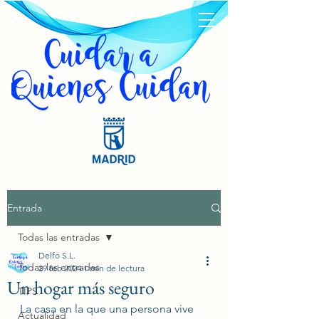
Entrada
Todas las entradas
Delfo S.L.
Todas las entradas
29 feb 2024
1 min de lectura
Un hogar más seguro
TIPS
La casa en la que una persona vive 
Actualidad