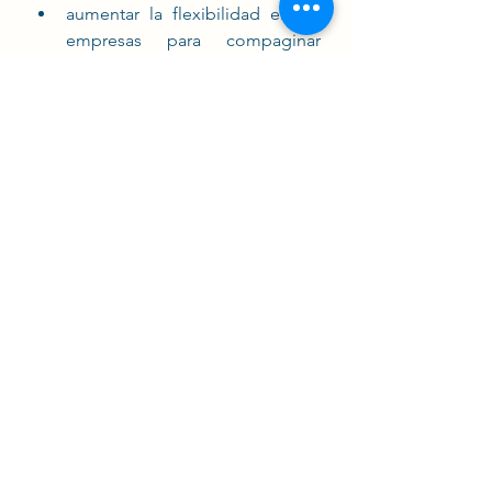
aumentar la flexibilidad en las 
empresas para compaginar 
carreras profesionales con 
cuidados
Os dejamos el enlace al estudio para 
ampliar información:
Consultar estudio Cámara de Comercio de Barcelona
Cuidados
Cuidar
Personas mayores
Dependencia
Autonomía
Actualidad