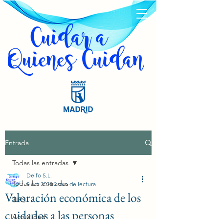
Entrada
Todas las entradas
Delfo S.L.
Todas las entradas
9 oct 2024
2 min de lectura
Valoración económica de los
TIPS
cuidados a las personas
Actualidad