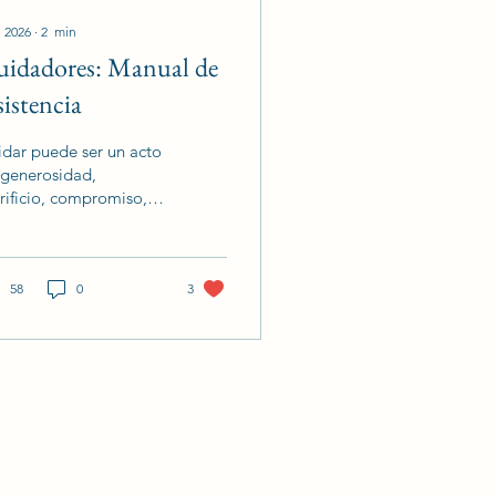
l 2026
∙
2
min
idadores: Manual de
sistencia
dar puede ser un acto
 generosidad,
rificio, compromiso,
uncia, entrega, cariño,
gaste, sobrecarga...
n muchas las
ociones que una
58
0
3
rsona cuidadora puede
tir mientras ejerce esa
or. Desde Cuidar a
ienes cuidan siempre
ordamos esta situación
sde una perspectiva
egral, abordando tanto
 necesidades como las