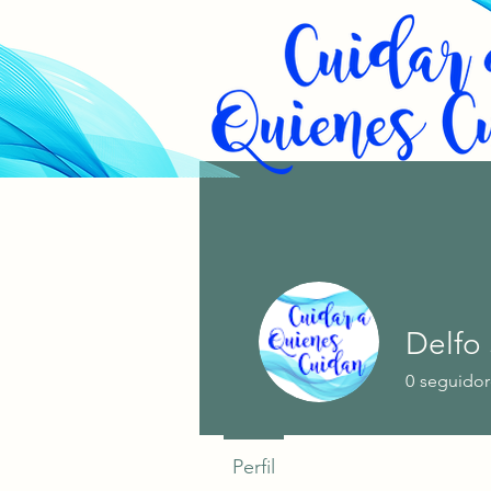
Delfo 
0
seguidor
Perfil