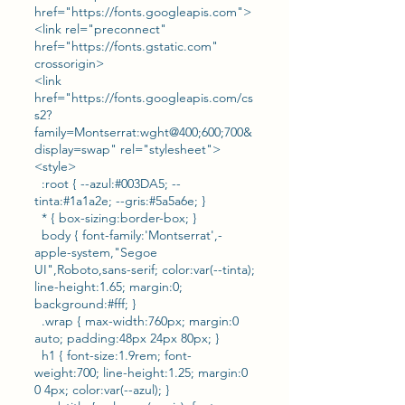
href="https://fonts.googleapis.com">
<link rel="preconnect"
href="https://fonts.gstatic.com"
crossorigin>
<link
href="https://fonts.googleapis.com/cs
s2?
family=Montserrat:wght@400;600;700&
display=swap" rel="stylesheet">
<style>
:root { --azul:#003DA5; --
tinta:#1a1a2e; --gris:#5a5a6e; }
* { box-sizing:border-box; }
body { font-family:'Montserrat',-
apple-system,"Segoe
UI",Roboto,sans-serif; color:var(--tinta);
line-height:1.65; margin:0;
background:#fff; }
.wrap { max-width:760px; margin:0
auto; padding:48px 24px 80px; }
h1 { font-size:1.9rem; font-
weight:700; line-height:1.25; margin:0
0 4px; color:var(--azul); }