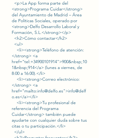
<p>La App forma parte del
<strong>Programa Cuidar</strong>
del Ayuntamiento de Madrid – Área
de Políticas Sociales, operado por
<strong>Delfo Desarrollo Laboral y
Formación, S.L.</strong></p>
<h2>Cómo contactar</h2>
<ul>
<li><strong>Teléfono de atención:
</strong> <a
href="tel:+34900101914">900&nbsp;10
1&nbsp;914</a> (lunes a viernes, de
8:00 a 16:00).</li>
<li><strong>Correo electrónico:
</strong> <a
href="mailto:info@delfo.es">info@delf
o.es</a></li>
<li><strong>Tu profesional de
referencia del Programa
Cuidar</strong> también puede
ayudarte con cualquier duda sobre tus
citas o tu participación.</li>
</ul>
<h2>Preguntas frecuentes</h2>