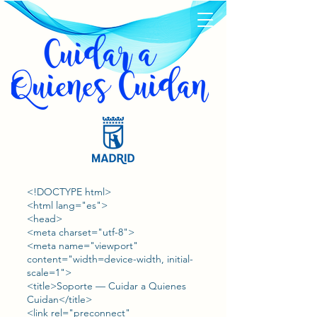
<!DOCTYPE html>
<html lang="es">
<head>
<meta charset="utf-8">
<meta name="viewport"
content="width=device-width, initial-
scale=1">
<title>Soporte — Cuidar a Quienes
Cuidan</title>
<link rel="preconnect"