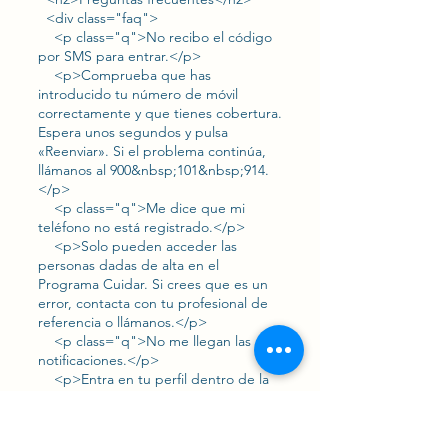
<div class="faq">
<p class="q">No recibo el código
por SMS para entrar.</p>
<p>Comprueba que has
introducido tu número de móvil
correctamente y que tienes cobertura.
Espera unos segundos y pulsa
«Reenviar». Si el problema continúa,
llámanos al 900&nbsp;101&nbsp;914.
</p>
<p class="q">Me dice que mi
teléfono no está registrado.</p>
<p>Solo pueden acceder las
personas dadas de alta en el
Programa Cuidar. Si crees que es un
error, contacta con tu profesional de
referencia o llámanos.</p>
<p class="q">No me llegan las
notificaciones.</p>
<p>Entra en tu perfil dentro de la
App y comprueba que las
notificaciones están activadas. Revisa
también que el sistema de tu teléfono