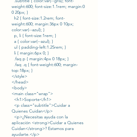
.subtitle { color:var(--gris); font-
weight:600; font-size:1.1rem; margin:0
0 20px; }
h2 { font-size:1.2rem; font-
weight:600; margin:36px 0 10px;
color:var(--azul); }
p, li { font-size:1rem; }
a { color:var(--azul); }
ul { padding-left:1.25rem; }
li { margin:6px 0; }
.faq p { margin:4px 0 18px; }
.faq .q { font-weight:600; margin-
top:18px; }
</style>
</head>
<body>
<main class="wrap">
<h1>Soporte</h1>
<p class="subtitle">Cuidar a
Quienes Cuidan</p>
<p>¿Necesitas ayuda con la
aplicación <strong>Cuidar a Quienes
Cuidan</strong>? Estamos para
ayudarte.</p>