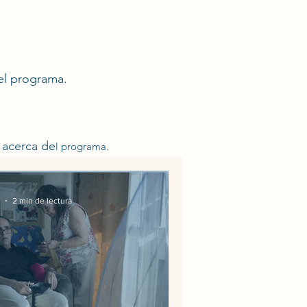
el programa.
 acerca de
l programa.
2 min de lectura