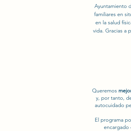
Ayuntamiento d
familiares en s
en la salud fís
vida. Gracias a
Queremos
mejor
y, por tanto, d
autocuidado per
El programa pon
encargado 