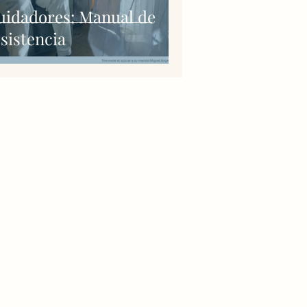
uidadores: Manual de
sistencia