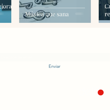
jorar
C
Música que sana
re
Suscríbete a nuestras Newsletter
Enviar
©2021 Cuidar a Quienes Cuidan. Creada
por