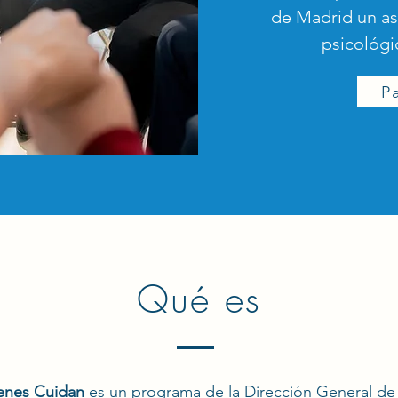
de Madrid un a
psicológi
Pa
Qué es
enes Cuidan
es un programa de la Dirección General de