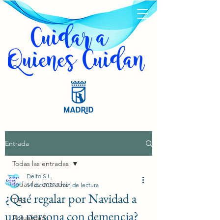
Entrada
Todas las entradas
Delfo S.L.
Todas las entradas
14 dic 2022
3 min de lectura
¿Qué regalar por Navidad a
TIPS
una persona con demencia?
Actualidad