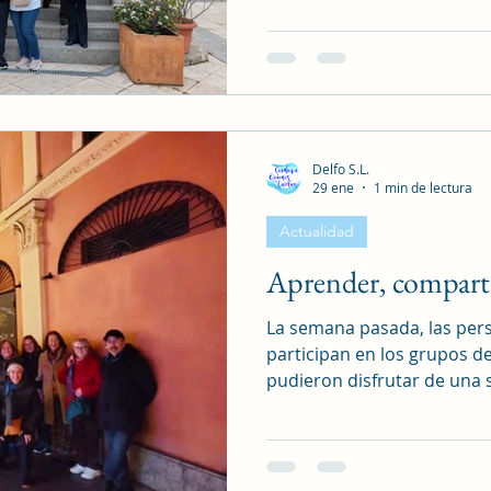
de Madrid, abordamos la s
guiados siempre por una ps
materia. Además, de estos
ofrecemos la posibilidad de
culturales y de ocio en las
autocuidado y enriquecimi
Delfo S.L.
29 ene
1 min de lectura
Actualidad
Aprender, comparti
La semana pasada, las per
participan en los grupos d
pudieron disfrutar de una s
llevó por título “Historia 
esta visita descubrimos r
hasta ahora nos habían pa
vez con Álvaro, de Madrid 