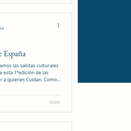
rías y pasajes comerciales,
pasado y su historia actual.
ura
de España
mos las salidas culturales
 esta 1ªedición de las
ar a quienes Cuidan. Como
a, de Madrid en la palma de
 el recorrido,
y clara y amena todos los
ués de encontrarnos en
ada en la Real Fábrica de
eón de España, antes
es, const