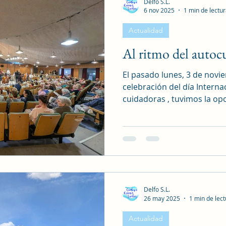
Delfo S.L.
6 nov 2025
1 min de lectu
Actualidad
Al ritmo del autoc
El pasado lunes, 3 de novi
celebración del día Interna
cuidadoras , tuvimos la opo
ensayo de la Banda Sinfóni
acto fue presentado por la
Mayores y Prevención de la
Saavedra Ibarrondo, quien 
valor la importante labor q
cuidadoras . Desde el pro
cuidan, no quisimos pe
Delfo S.L.
26 may 2025
1 min de lec
Actualidad