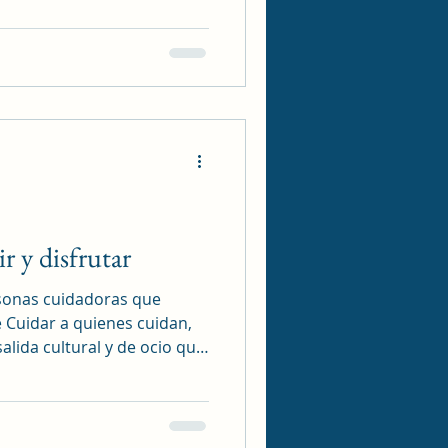
obrecarga de los cuidados
icóloga experta en la
 espacios, también
 disfrutar de salidas
 que fomentar el
ento pers
r y disfrutar
sonas cuidadoras que
e Cuidar a quienes cuidan,
alida cultural y de ocio que
del comercio en Madrid”. En
incones que probablemente
sado desapercibidos. Esta
en la palma de tu mano ,