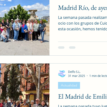
Madrid Río, de aye
La semana pasada realizam
ocio con los grupos de Cui
esta ocasión, hemos tenido 
Delfo S.L.
31 mar 2025
1 min de lect
Actualidad
El Madrid de Emili
La semana pasada tuvo luga