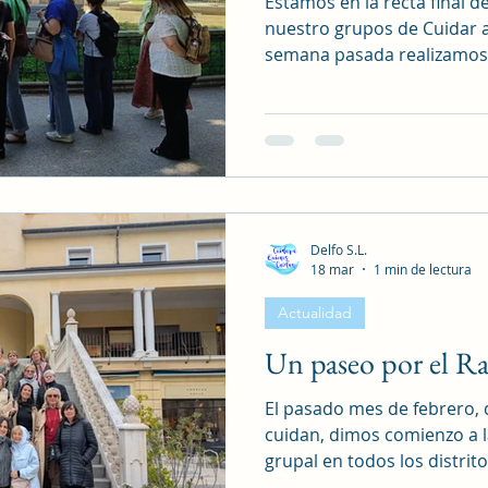
Estamos en la recta final d
nuestro grupos de Cuidar a
semana pasada realizamos l
ocio que tanto disfrutamos
Berlín nos esperaba para 
conociendo su historia, cu
monumento al compositor
Beethoven, el oso que repr
los restos del muro de Ber
paseo cultural descubriend
Delfo S.L.
18 mar
1 min de lectura
Actualidad
Un paseo por el Ra
El pasado mes de febrero, 
cuidan, dimos comienzo a l
grupal en todos los distrit
psicoterapéuticos, que tien