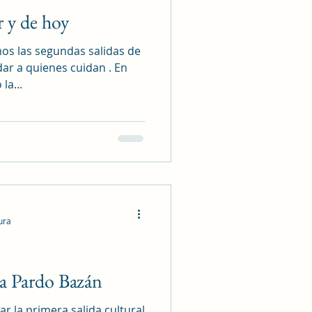
r y de hoy
os las segundas salidas de
dar a quienes cuidan . En
la...
ura
a Pardo Bazán
r la primera salida cultural