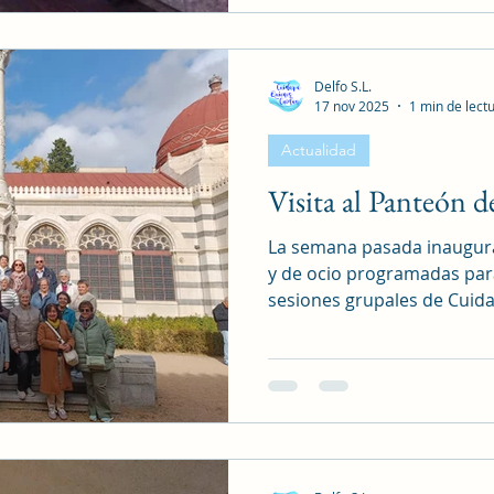
fuimos conociendo las gale
los que aún sobreviven, su 
Os deja
Delfo S.L.
17 nov 2025
1 min de lect
Actualidad
Visita al Panteón 
La semana pasada inaugura
y de ocio programadas para
sesiones grupales de Cuid
viene siendo habitual, Lun
tu mano , nos acompañó en
explicándonos de forma mu
detalles de la visita. Desp
Menéndez Pelayo, y una par
tapices, visitamos El Pant
llamado de Hombres Ilustr