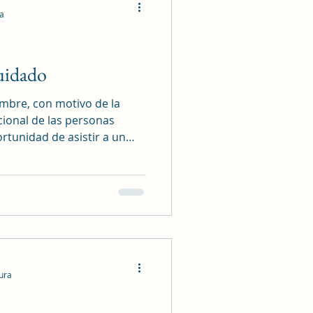
ra
uidado
embre, con motivo de la
cional de las personas
rtunidad de asistir a un
ca Municipal de Madrid. El
 Directora General de
 Soledad no Deseada, Silvia
quiso señalar y poner en
ue realizan las personas
grama Cuidar a quienes
tura