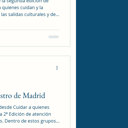
e la segunda edición de
 quienes cuidan y la
as salidas culturales y de
. En esta ocasión, el Parque
un agradable paseo
riosidades como el
 alemán Ludwig von
esenta la ciudad de Berlín o
lín. Continuamos nuestro
o la curios
stro de Madrid
desde Cuidar a quienes
a 2ª Edición de atención
os. Dentro de estos grupos
en lugar en los 21 distritos