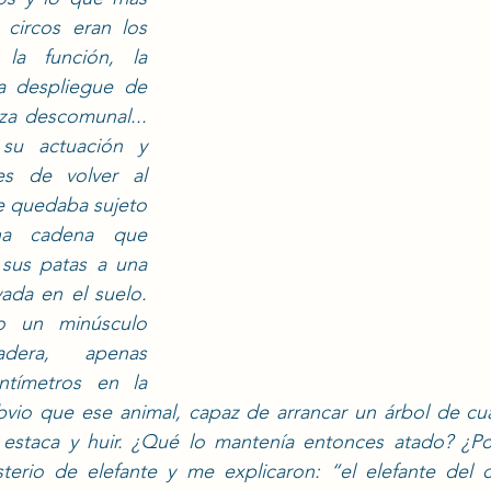
circos eran los 
 la función, la 
a despliegue de 
za descomunal... 
u actuación y 
s de volver al 
e quedaba sujeto 
a cadena que 
sus patas a una 
ada en el suelo. 
o un minúsculo 
era, apenas 
tímetros en la 
bvio que ese animal, capaz de arrancar un árbol de cua
 la estaca y huir. ¿Qué lo mantenía entonces atado? ¿P
terio de elefante y me explicaron: “el elefante del c