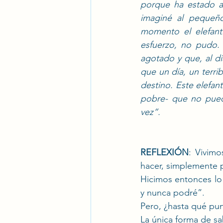
porque ha estado a
imaginé al pequeño
momento el elefanti
esfuerzo, no pudo. 
agotado y que, al día
que un día, un terrib
destino. Este elefa
pobre- que no puede
vez”.
REFLEXIÓN
: Vivim
hacer, simplemente 
Hicimos entonces lo
y nunca podré”.
Pero, ¿hasta qué pun
La única forma de sa