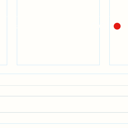
©2021 Cuidar a Quienes Cuidan. Creada
por
Música que sana
¿Cómo