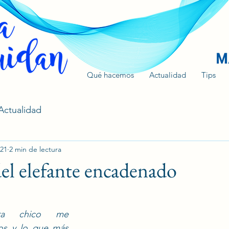
Qué hacemos
Actualidad
Tips
Actualidad
021
2 min de lectura
el elefante encadenado
a chico me 
os y lo que más 