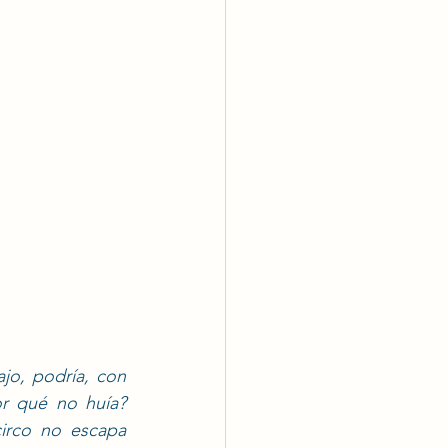
jo, podría, con 
or qué no huía? 
irco no escapa 