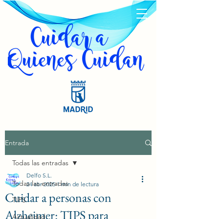
Entrada
Todas las entradas
Delfo S.L.
Todas las entradas
24 abr 2025
1 min de lectura
Cuidar a personas con
TIPS
Alzheimer: TIPS para
Actualidad