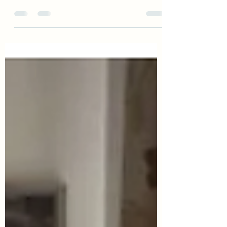
puede observarse como se van
modificando tanto la expresión como la
comprensión del lenguaje, por lo que tanto
la persona como su entorno, deben
adoptar nuevos modos de interactuar. Se
trata de conseguir poder comunicarnos de
forma sencilla, lograr que sea capaz de
expresarse cuando aún pueda hacerlo, y
cuando ya no sea así, aprovechar otros
modos de comunicación existentes, como
el lenguaje no verbal. La utilización de una
comunicación adec