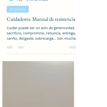
Delfo S.L.
7 jul
2 min de lectura
Actualidad
Cuidadores: Manual de resistencia
Cuidar puede ser un acto de generosidad,
sacrificio, compromiso, renuncia, entrega,
cariño, desgaste, sobrecarga... Son muchas
las emociones que una persona cuidadora
puede sentir mientras ejerce esa labor.
Desde Cuidar a quienes cuidan siempre
abordamos esta situación desde una
perspectiva integral, abordando tanto las
necesidades como las demandas de las
personas cuidadoras. Para ello, nos
servimos de las dos grandes áreas del