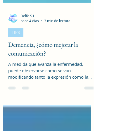
Delfo S.L.
hace 4 días
3 min de lectura
TIPS
Demencia, ¿cómo mejorar la
comunicación?
A medida que avanza la enfermedad,
puede observarse como se van
modificando tanto la expresión como la
comprensión del lenguaje, por lo que tanto
la persona como su entorno, deben
adoptar nuevos modos de interactuar. Se
trata de conseguir poder comunicarnos de
forma sencilla, lograr que sea capaz de
expresarse cuando aún pueda hacerlo, y