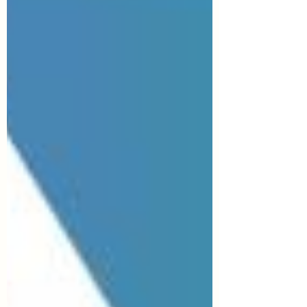
cuando ya no sea así, aprovechar otros
modos de comunicación existentes, como
el lenguaje no verbal. La utilización de una
comunicación adec