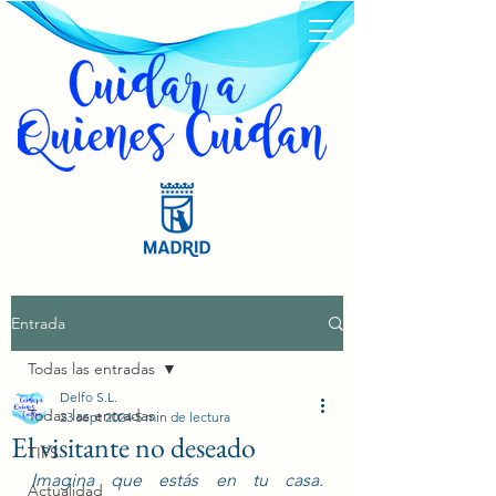
Entrada
Todas las entradas
Delfo S.L.
Todas las entradas
23 sept 2024
5 min de lectura
El visitante no deseado
TIPS
Imagina que estás en tu casa. 
Actualidad