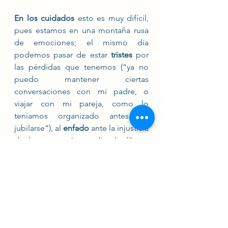
En los cuidados
 esto es muy difícil, 
pues estamos en una montaña rusa 
de emociones; el mismo día 
podemos pasar de estar 
tristes 
por 
las pérdidas que tenemos (“ya no 
puedo mantener ciertas 
conversaciones con mi padre, o 
viajar con mi pareja, como lo 
teníamos organizado antes de 
jubilarse”), al 
enfado
 ante la injusticia 
de lo que está sucediendo (“¿por 
qué le ha tocado a él sufrir esta 
enfermedad? o ahora que nos 
hemos jubilado podríamos disfrutar 
de nuestro tiempo”) o la 
culpa
 (“¿por qué le contestado esta 
mañana en el desayuno? Era la 
quinta vez que me preguntaba lo 