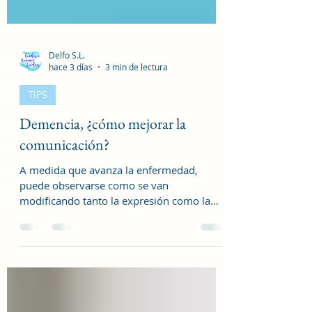
Delfo S.L.
hace 3 días
3 min de lectura
TIPS
Demencia, ¿cómo mejorar la
comunicación?
A medida que avanza la enfermedad,
puede observarse como se van
modificando tanto la expresión como la
comprensión del lenguaje, por lo que tanto
la persona como su entorno, deben
adoptar nuevos modos de interactuar. Se
trata de conseguir poder comunicarnos de
forma sencilla, lograr que sea capaz de