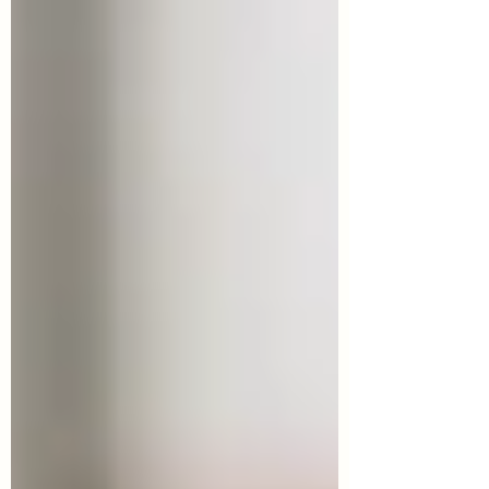
expresarse cuando aún pueda hacerlo, y
cuando ya no sea así, aprovechar otros
modos de comunicación existentes, como
el lenguaje no verbal. La utilización de una
comunicación adec