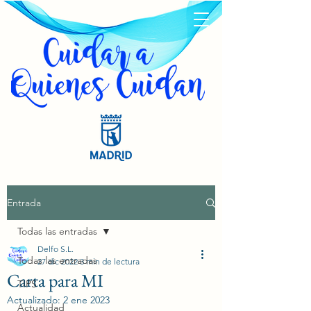
Entrada
Todas las entradas
Delfo S.L.
Todas las entradas
27 dic 2022
3 min de lectura
Carta para MI
TIPS
Actualizado:
2 ene 2023
Actualidad