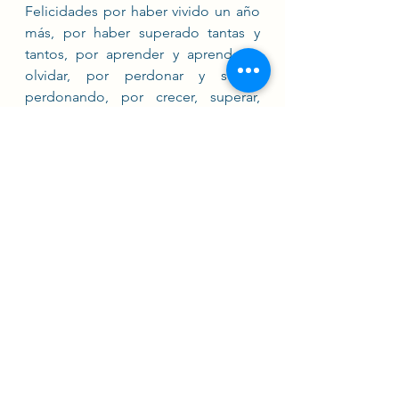
Felicidades por haber vivido un año 
más, por haber superado tantas y 
tantos, por aprender y aprender a 
olvidar, por perdonar y seguir 
perdonando, por crecer, superar, 
luchar y soñar. 
Felicidades por haber tenido fuerza, 
lucha, empatía, serenidad, ayuda, 
escucha, soledad…
Por tantas y tantas lecciones…para 
aprender y ser aprendidas. 
Bienvenido 2023. Te/Me estaba 
esperando
Carta escrita por nuestra compañera 
Beatriz Gismeros, terapeuta 