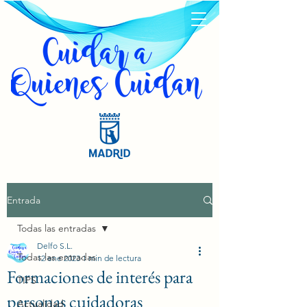
Entrada
Todas las entradas
Delfo S.L.
Todas las entradas
12 ene 2023
1 min de lectura
Formaciones de interés para
TIPS
personas cuidadoras
Actualidad