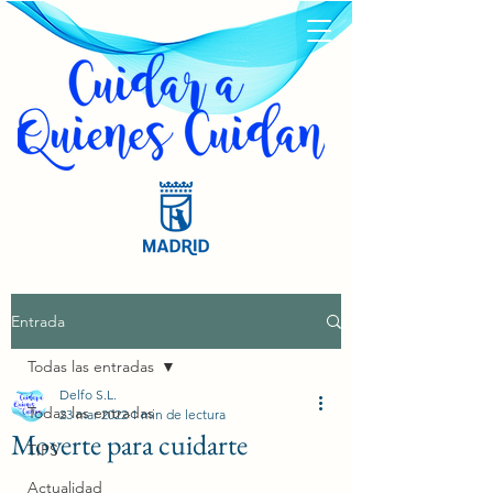
Entrada
Todas las entradas
Delfo S.L.
Todas las entradas
23 mar 2022
1 min de lectura
Moverte para cuidarte
TIPS
Actualidad