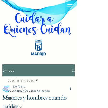
Entrada
Todas las entradas
Delfo S.L.
Todas las entradas
17 ene 2024
1 min de lectura
Mujeres y hombres cuando
TIPS
cuidan
Actualidad