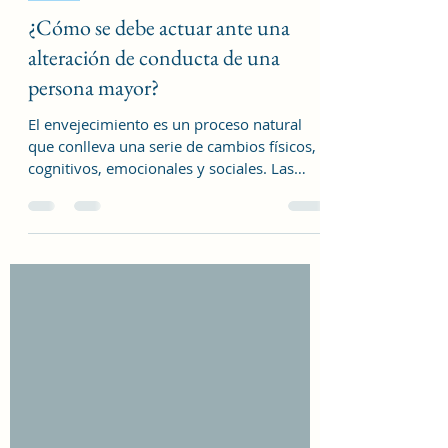
TIPS
¿Cómo se debe actuar ante una
alteración de conducta de una
persona mayor?
El envejecimiento es un proceso natural
que conlleva una serie de cambios físicos,
cognitivos, emocionales y sociales. Las
alteraciones de conducta en personas
mayores pueden tener múltiples causas. En
muchos casos, se asocian a enfermedades
neurodegenerativas como el Alzheimer,
otros tipos de demencia, o enfermedades
psiquiátricas como la depresión y la
ansiedad. También pueden surgir por
factores externos como cambios en el
entorno, rutinas no estructuradas,
hospitalizacio