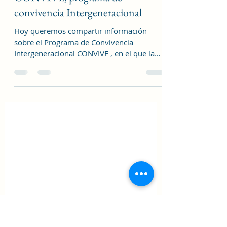
10 dic 2025
1 min de lectura
TIPS
CONVIVE, programa de
convivencia Intergeneracional
Hoy queremos compartir información
sobre el Programa de Convivencia
Intergeneracional CONVIVE , en el que la
Dirección General de Mayores y
Prevención de la Soledad no deseada
colabora con la entidad Solidarios para el
Desarrollo , y en el que participan también
ocho universidades madrileñas . El
programa es una iniciativa
intergeneracional y solidaria dirigida a: -
Personas mayores , residentes en la ciudad
de Madrid, que vivan solas y tengan un
estado psicofísico que les